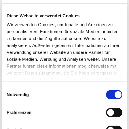
Impressum
Diese Webseite verwendet Cookies
Wir verwenden Cookies, um Inhalte und Anzeigen zu
Dominique Bierbaum und Neveeda Köhne GbR
personalisieren, Funktionen für soziale Medien anbieten
Ambulanter Pflegedienst
zu können und die Zugriffe auf unsere Website zu
Ambulanter Pflegedienst
analysieren. Außerdem geben wir Informationen zu Ihrer
Verwendung unserer Website an unsere Partner für
Hauptstraße 59
soziale Medien, Werbung und Analysen weiter. Unsere
53578 Windhagen
Partner führen diese Informationen möglicherweise mit
weiteren Daten zusammen, die Sie ihnen bereitgestellt
haben oder die sie im Rahmen Ihrer Nutzung der Dienste
Telefon:
02645 973158
gesammelt haben.
Fax: 02645 973145
Einwilligungsauswahl
Notwendig
E-Mail:
info@pflegedienst-windhagen.de
Rechtsform:
Gesellschaft des bürgerlichen Rechts
Präferenzen
Gesellschafter:
Dominique Bierbaum, Neveeda